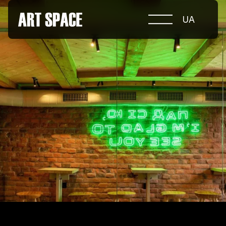
UA
ПРО КОНКУРС
НОМІНАЦІЇ
ПРОЄКТИ 2026
ЖУРІ
ПАРТНЕРИ
НОМІНАНТИ 2025
ПЕРЕМОЖЦІ 2025
КОНТАКТИ
а.harusova@gmail.com
© 2025 Wmaax Studio
+38 (067) 443 01 84