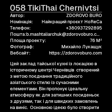
058 TikiThai Chernivtsi
Автор:
ZDOROVO BURO
Номінація:
Найкращий проєкт HoReCa
Телефон:
+380937292895
Пошта:
b.mashtaliarchuk@zdorovoburo.com
Площа проекту:
76 M²
Фотограф:
Михайло Лукащук
Вебсайт:
https://zdorovoburo.com
Цей заклад тайської кухні із локацією в
історичному центрі Чернівців створений
з метою поєднання традиційного
азіатського стилю із сучасними
елементами. Він пропонує ідеальну
атмосферу як для затишних посиденьок
з друзями, так і для швидких замовлень
на виніс. Основною ідеєю було створити