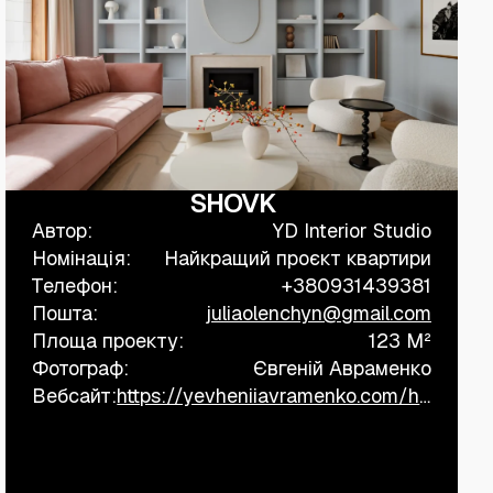
SHOVK
Автор:
YD Interior Studio
Номінація:
Найкращий проєкт квартири
Телефон:
+380931439381
Пошта:
juliaolenchyn@gmail.com
Площа проекту:
123 M²
Фотограф:
Євгеній Авраменко
Вебсайт:
https://yevheniiavramenko.com/home