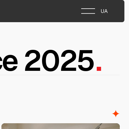
UA
ce 2025