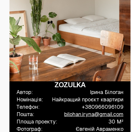
ZOZULKA
Автор:
Ірина Білоган
Номінація:
Найкращий проєкт квартири
Телефон:
+380966096109
Пошта:
bilohan.iryna@gmail.com
Площа проекту:
30 M²
Фотограф:
Євгеній Авраменко