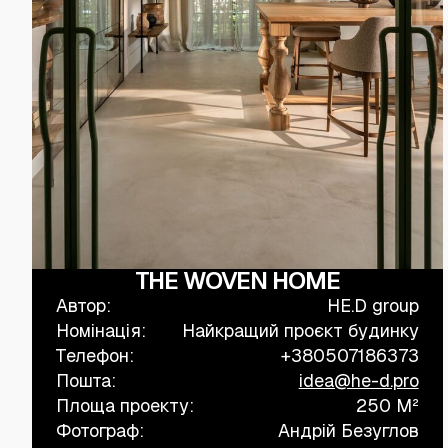
THE WOVEN HOME
Автор:
HE.D group
Номінація:
Найкращий проєкт будинку
Телефон:
+380507186373
Пошта:
idea@he-d.pro
Площа проекту:
250 M²
Фотограф:
Андрій Безуглов