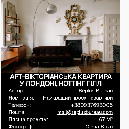
+38 (067) 443 01 84
АРТ-ВІКТОРІАНСЬКА КВАРТИРА
У ЛОНДОНІ, НОТТІНГ ГІЛЛ
Автор:
Replus Bureau
Номінація:
Найкращий проєкт квартири
Телефон:
+380937698005
Пошта:
mail@replusbureau.com
Площа проекту:
67 M²
Фотограф:
Olena Bazu