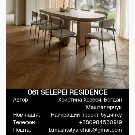
061 SELEPEI RESIDENCE
Автор:
Христина Хозбей, Богдан
Машталярчук
Номінація:
Найкращий проєкт будинку
Телефон:
+380984530919
Пошта:
b.mashtalyarchuk@gmail.com