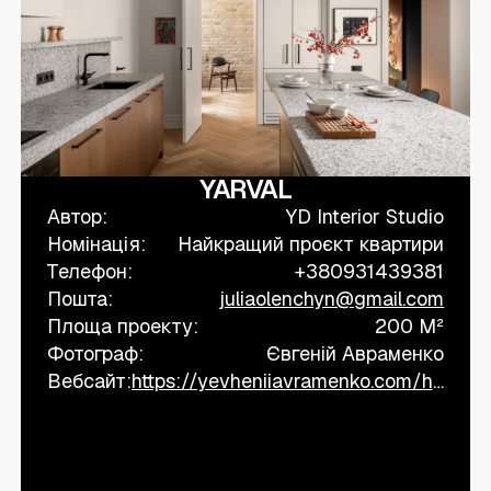
YARVAL
Автор:
YD Interior Studio
Номінація:
Найкращий проєкт квартири
Телефон:
+380931439381
Пошта:
juliaolenchyn@gmail.com
Площа проекту:
200 M²
Фотограф:
Євгеній Авраменко
Вебсайт:
https://yevheniiavramenko.com/home