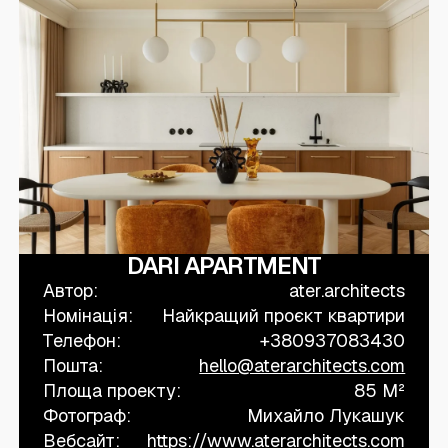
КОНТАКТИ
© 2025 Wmaax Studio
DARI APARTMENT
Автор:
ater.architects
Номінація:
Найкращий проєкт квартири
Телефон:
+380937083430
Пошта:
hello@aterarchitects.com
Площа проекту:
85 M²
Фотограф:
Михайло Лукашук
Вебсайт:
https://www.aterarchitects.com