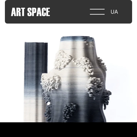
UA
ПРО КОНКУРС
НОМІНАЦІЇ
ПРОЄКТИ 2026
ЖУРІ
ПАРТНЕРИ
НОМІНАНТИ 2025
ПЕРЕМОЖЦІ 2025
КОНТАКТИ
а.harusova@gmail.com
© 2025 Wmaax Studio
+38 (067) 443 01 84