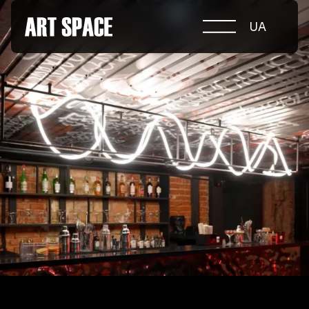
UA
ПРО КОНКУРС
НОМІНАЦІЇ
ПРОЄКТИ 2026
ЖУРІ
ПАРТНЕРИ
НОМІНАНТИ 2025
ПЕРЕМОЖЦІ 2025
КОНТАКТИ
а.harusova@gmail.com
© 2025 Wmaax Studio
+38 (067) 443 01 84