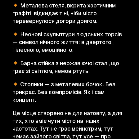
Металева стеля, вкрита хаотичним
графіті, відкидає тіні, ніби місто
перевернулося догори дриґом.
Неонові скульптури людських торсів
— символ нічного життя: відвертого,
тілесного, емоційного.
Барна стійка з нержавіючоі сталі, що
грає зі світлом, немов ртуть.
Столики — з металевих бочок. Без
прикрас. Без компромісів. Як і сам
концепт.
Це місце створено не для натовпу, а для
тих, хто вміє чути місто на інших
частотах. Тут не грає мейнстрим, тут
немає зайвого світла, тут усе — про