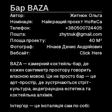
Бар BAZA
Автор:
Житнюк Ольга
Номінація:
Найкращий проєкт HoReCa
Телефон:
+380500724405
Пошта:
zhytnuk@gmail.com
Площа проекту:
40 M²
Фотограф:
Нічаєв Денис Андрійович
Вебсайт:
Click Here
BAZA — камерний коктейль-бар, де
кожен сантиметр простору говорить
власною мовою. Це не просто бар — це
арт-простір, де зустрічаються стріт-
культура, андеграундна естетика та
коктейльна алхімія.
Інтер’єр — це інсталяція сам по собі: