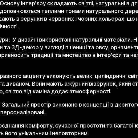
Основу інтер'єру складають світлі, натуральні від
і доповнюються теплими тонами натурального дерев
дають візерунки в червоних і чорних кольорах, що
чності.
ри: У дизайні використані натуральні матеріали. Н
и та 3Д-декор у вигляді пшениці та овсу, орнамент
привносить традиції та мистецтво в інтер’єри та н
разного акценту виконують великі циліндричні сві
та диваном. Вони мають ажурний візерунок, який с
того, світло від каміна додає атмосферності.
 Загальний простір виконано в концепції відкритог
 персоналізовані.
оєднання комфорту, сучасної простоти та багатої 
ь його унікальним і неповторним.