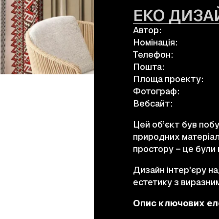
ЕКО ДИЗА
Автор:
а.harusova@gmail.com
Номінація:
Телефон:
Пошта:
Площа проекту:
Фотограф:
Вебсайт:
Цей об’єкт був поб
природних матеріал
простору – це були 
Дизайн інтер'єру н
естетику з виразни
Опис ключових ел