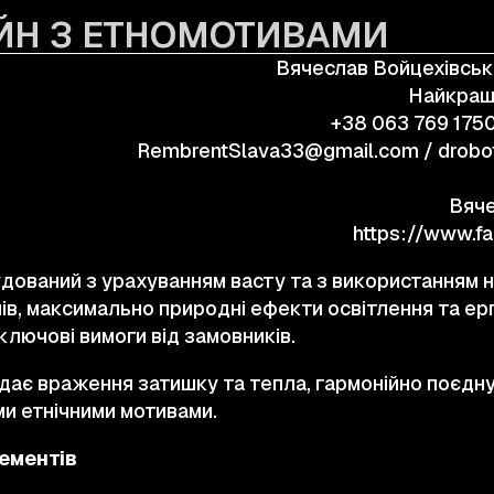
ЙН З ЕТНОМОТИВАМИ
КОНТАКТИ
Вячеслав Войцехівськ
Найкращ
© 2025 Wmaax Studio
+38 063 769 175
RembrentSlava33@gmail.com / drobo
Вяче
удований з урахуванням васту та з використанням 
ів, максимально природні ефекти освітлення та ер
ключові вимоги від замовників.
адає враження затишку та тепла, гармонійно поєдн
ми етнічними мотивами.
ементів