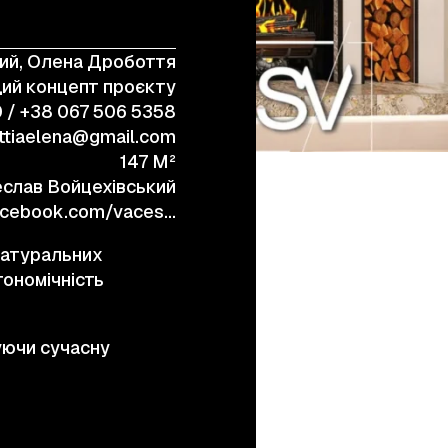
ий, Олена Дробоття
+38 (067) 443 01 84
ий концепт проєкту
0 / +38 067 506 5358
ttiaelena@gmail.com
147 M²
слав Войцехівський
https://www.facebook.com/vaceslav.vojcehivs.kij.649815
натуральних
гономічність
уючи сучасну