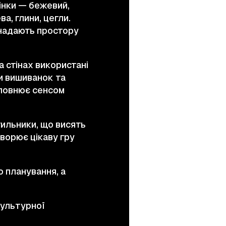
тінки — бежевий,
а, глини, цегли.
 надають простору
а стінах використані
и вишиванок та
аповнює сенсом
тильники, що висять
творює цікаву гру
о планування, а
культурної