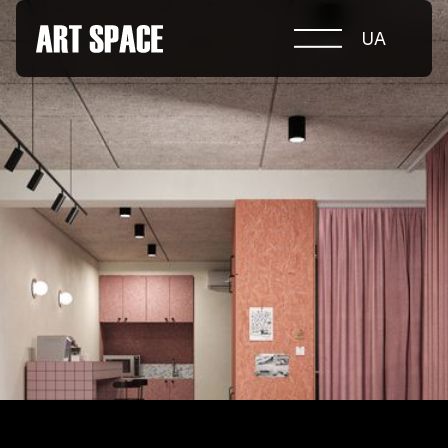
UA
ПРО КОНКУРС
НОМІНАЦІЇ
ПРОЄКТИ 2026
ЖУРІ
ПАРТНЕРИ
НОМІНАНТИ 2025
ПЕРЕМОЖЦІ 2025
КОНТАКТИ
а.harusova@gmail.com
© 2025 Wmaax Studio
+38 (067) 443 01 84