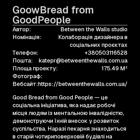
GoowBread from
GoodPeople
Автор:
Between the Walls studio
Номінація:
Колаборація дизайнера в
соціальних проєктах
Телефон:
+380503116528
Пошта:
katepr@betweenthewalls.com.ua
Площа проекту:
175.49 M²
Фотограф:
Вебсайт:
https://betweenthewalls.com.ua/
Good Bread from Good People — це
соціальна ініціатива, яка надає робочі
місця людям із ментальною інвалідністю,
демонструючи їхній внесок у розвиток
суспільства. Наразі пекарня знаходиться
в старій чотириповерховій будівлі на