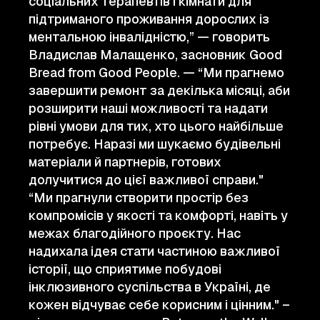
соціальних терапевтів і кімнати для
підтриманого проживання дорослих із
ментальною інвалідністю,” — говорить
Владислав Малащенко, засновник Good
Bread from Good People. — “Ми прагнемо
завершити ремонт за декілька місяці, аби
розширити наші можливості та надати
рівні умови для тих, хто цього найбільше
потребує. Наразі ми шукаємо будівельні
матеріали й партнерів, готових
долучитися до цієї важливої справи."
“Ми прагнули створити простір без
компромісів у якості та комфорті, навіть у
межах благодійного проєкту. Нас
надихала ідея стати частиною важливої
історії, що сприятиме побудові
інклюзивного суспільства в Україні, де
кожен відчуває себе корисним і цінним." –