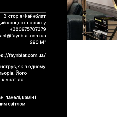
Вікторія Файнблат
+38 (067) 443 01 84
ий концепт проєкту
+380975707379
tant@faynblat.com.ua
290 M²
ps://faynblat.com.ua/
нструє, як в одному
льорів. Його
 кімнат до
 панелі, камін і
лим світлом