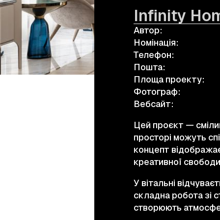
Infinity Ho
Автор:
а.harusova@gmail.com
Номінація:
Телефон:
Пошта:
Площа проекту:
Фотограф:
Вебсайт:
Цей проєкт — сміли
просторі можуть спі
концепт відображає 
креативної свободи 
У вітальні відчуває
складна робота зі с
створюють атмосфер