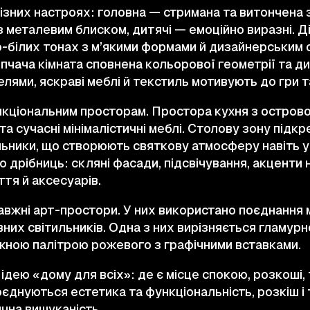
різних настроях: головна — стримана та витончена 
з металевим блиском, дитячі — емоційно виразні. Д
-білих тонах з м’якими формами й дизайнерським с
опчача кімната сповнена кольорової геометрії та дин
лями, яскраві меблі й текстиль мотивують до гри т
кціональним просторам. Простора кухня з остров
та сучасні мінімалістичні меблі. Столову зону підк
льники, що створюють святкову атмосферу навіть у
о дрібниць: скляні фасади, підсвічування, акценти 
ття й аксесуарів.
авжні арт-простори. У них використано поєднання м
вних світильників. Одна з них вирізняється гламу
іжною палітрою рожевого з графічними вставками.
ідею «дому для всіх»: де є місце спокою, розкоші, т
єднуються естетика та функціональність, розкіш і 
ична вишуканість.