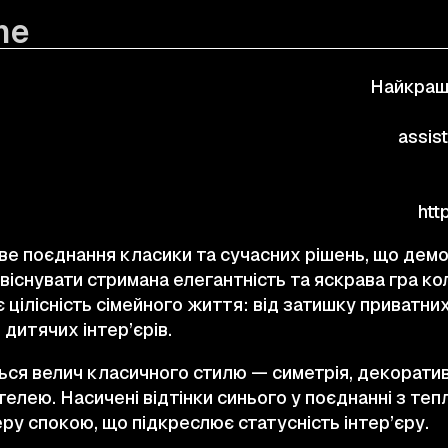
me
КОНТАКТИ
Найкращ
© 2025 Wmaax Studio
assis
htt
ве поєднання класики та сучасних рішень, що демо
віснувати стримана елегантність та яскрава гра ко
цілісність сімейного життя: від затишку приватних
дитячих інтер’єрів.
ться велич класичного стилю — симетрія, декоративні
телею. Насичені відтінки синього у поєднанні з теп
у спокою, що підкреслює статусність інтер’єру.