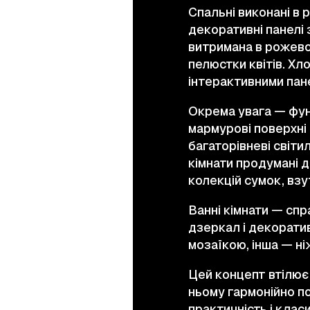
Спальні виконані в 
декоративні панелі 
витримана в рожево
пелюстки квітів. Хл
інтерактивними пане
Окрема увага — фун
мармурові поверхні 
багаторівневі світи
кімнати продумані д
колекцій сумок, взу
Ванні кімнати — спр
дзеркал і декорати
мозаїкою, інша — н
Цей концепт втілює 
ньому гармонійно по
практичність і клас