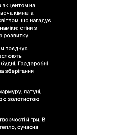
з акцентом на
івоча кімната
вітлом, що нагадує
аміки: стіни з
а розвитку.
ом поєднує
реслюють
 будні. Гардеробні
на зберігання
армуру, латуні,
рною золотистою
ворчості й гри. В
тепло, сучасна