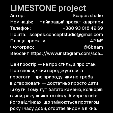
LIMESTONE project
Автор:
Scapes studio
Номінація:
Найкращий проєкт квартири
Телефон:
+380 93 018 42 69
Пошта:
scapes.conceptstudio@gmail.com
Площа проекту:
42 M²
Фотограф:
@8beam
Вебсайт:
https://www.instagram.com/scapes.conceptstudio
Цей простір — не про стиль, а про стан.
Про спокій, який народжується з
простоти, і про природу, яку не треба
відтворювати — достатньо просто дати
їй бути. Тому тут багато каменю, кольорів
глини, ракушняка та піску. А море у всіх
його відтінках, що змінюються протягом
року і часу доби, огортає видом з вікна.