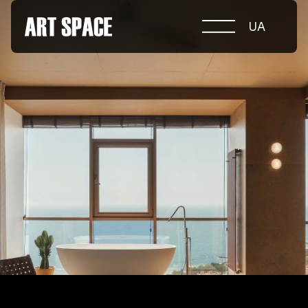
UA
ПРО КОНКУРС
НОМІНАЦІЇ
ПРОЄКТИ 2026
ЖУРІ
ПАРТНЕРИ
НОМІНАНТИ 2025
ПЕРЕМОЖЦІ 2025
КОНТАКТИ
а.harusova@gmail.com
© 2025 Wmaax Studio
+38 (067) 443 01 84