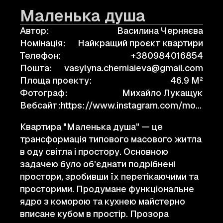
Маленька душа
Автор:
Василина Черняєва
Номінація:
Найкращий проєкт квартири
Телефон:
+380984016854
Пошта:
vasylyna.cherniaieva@gmail.com
Площа проекту:
46.9 M²
Фотограф:
Михайло Лукащук
Вебсайт:
https://www.instagram.com/moc__in/
Квартира "Маленька душа" — це
трансформація типового масового житла
в оду світла і простору. Основною
задачею було об'єднати подрібнені
простори, зробивши їх перетікаючими та
просторими. Продумане функціональне
ядро з коморою та кухнею майстерно
вписане кубом в простір. Прозора