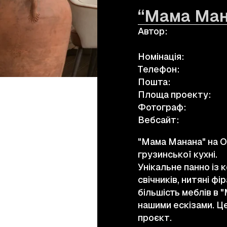
“Мама Ман
Автор:
а.harusova@gmail.com
Номінація:
Телефон:
Пошта:
Площа проекту:
Фотограф:
Вебсайт:
"Мама Манана" на О
грузинської кухні.
Унікальне панно із 
свічників, нитяні фі
більшість меблів в 
нашими ескізами. Це
проєкт.