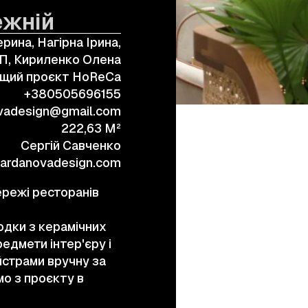
ежній
ерина, Нагірна Ірина,
+38 (067) 443 01 84
П, Кириленко Олена
щий проєкт HoReCa
+380505696155
vadesign@gmail.com
222,63 M²
Сергій Савченко
mardanovadesign.com
ережі ресторанів
родки з керамічних
редмети інтер'єру і
айстрами вручну за
мо з проєкту в