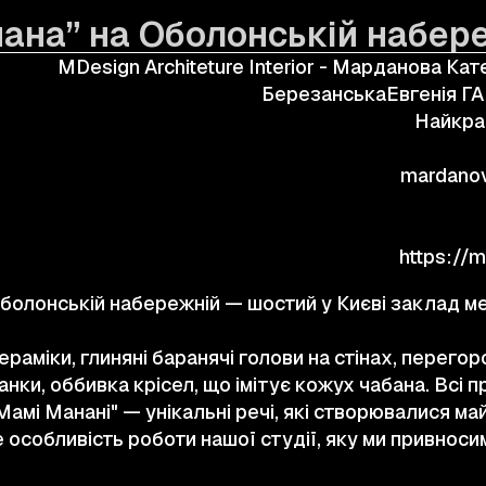
ана” на Оболонській набер
КОНТАКТИ
MDesign Architeture Interior - Марданова Кат
БерезанськаЕвгенія ГА
© 2025 Wmaax Studio
Найкра
mardano
https://
болонській набережній — шостий у Києві заклад м
кераміки, глиняні баранячі голови на стінах, перего
ранки, оббивка крісел, що імітує кожух чабана. Всі п
"Мамі Манані" — унікальні речі, які створювалися м
 особливість роботи нашої студії, яку ми привноси