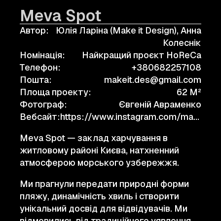
Meva Spot
Автор:
Юлія Ларіна (Make it Design), Анна
Колеснік
Номінація:
Найкращий проєкт HoReCa
Телефон:
+380682257108
Пошта:
makeit.des@gmail.com
Площа проекту:
62 M²
Фотограф:
Євгеній Авраменко
Вебсайт:
https://www.instagram.com/make.it.des
Meva Spot — заклад харчування в
житловому районі Києва, натхненний
атмосферою морського узбережжя.
Ми прагнули передати природні форми
пляжу, динамічність хвиль і створити
унікальний досвід для відвідувачів. Ми
відмовились від традиційного уявлення