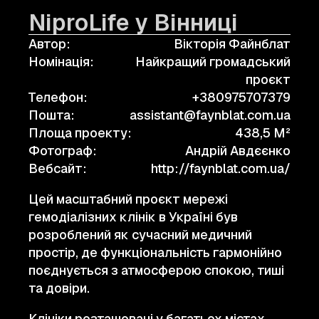
NiproLife у Вінниці
Автор:
Вікторія Файнблат
Номінація:
Найкращий громадський
проєкт
Телефон:
+380975707379
Пошта:
assistant@faynblat.com.ua
Площа проекту:
438,5 M²
Фотограф:
Андрій Авдєєнко
Вебсайт:
http://faynblat.com.ua/
Цей масштабний проєкт мережі
гемодіалізних клінік в Україні був
розроблений як сучасний медичний
простір, де функціональність гармонійно
поєднується з атмосферою спокою, тиші
та довіри.
Клініки розташовані у багатьох містах