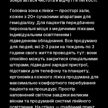
зберігається чистота й відчуття легкості.
Головна зона клініки — просторі зали,
кожен з 20+ сучасними апаратами для
гемодіалізу. Для пацієнтів передбачено
персональні місця з медичними ліжками,
індивідуальним освітленням і
підведенням обладнання. Все продумано
для людей, які 2-3 рази на тиждень по 3
години свого життя проводять тут: вони
спокійно можуть закритися спеціальними
шторами, підведені зарядні пристрої,
підставки для телефону та планшету,
ергономіка кожного ліжка продумана для
максимально комфортного перебування
пацієнта на процедурі. Простір
наповнений світлом завдяки великим
вікнам та продуманій системі лінійного
освітлення. На стінах — графічний принт