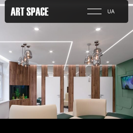
UA
ПРО КОНКУРС
НОМІНАЦІЇ
ПРОЄКТИ 2026
ЖУРІ
ПАРТНЕРИ
НОМІНАНТИ 2025
ПЕРЕМОЖЦІ 2025
КОНТАКТИ
а.harusova@gmail.com
© 2025 Wmaax Studio
+38 (067) 443 01 84