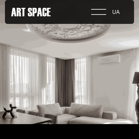
UA
ПРО КОНКУРС
НОМІНАЦІЇ
ПРОЄКТИ 2026
ЖУРІ
ПАРТНЕРИ
НОМІНАНТИ 2025
ПЕРЕМОЖЦІ 2025
КОНТАКТИ
а.harusova@gmail.com
© 2025 Wmaax Studio
+38 (067) 443 01 84