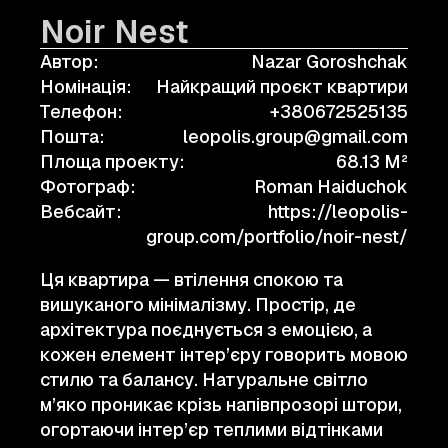
Noir Nest
Автор:
Nazar Goroshchak
Номінація:
Найкращий проєкт квартири
Телефон:
+380672525135
Пошта:
leopolis.group@gmail.com
Площа проекту:
68.13 M²
Фотограф:
Roman Haiduchok
Вебсайт:
https://leopolis-
group.com/portfolio/noir-nest/
Ця квартира — втілення спокою та
вишуканого мінімалізму. Простір, де
архітектура поєднується з емоцією, а
кожен елемент інтер’єру говорить мовою
стилю та балансу. Натуральне світло
м’яко проникає крізь напівпрозорі штори,
огортаючи інтер’єр теплими відтінками