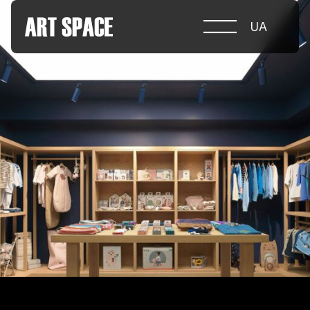
UA
ПРО КОНКУРС
НОМІНАЦІЇ
ПРОЄКТИ 2026
ЖУРІ
ПАРТНЕРИ
НОМІНАНТИ 2025
ПЕРЕМОЖЦІ 2025
КОНТАКТИ
а.harusova@gmail.com
© 2025 Wmaax Studio
+38 (067) 443 01 84