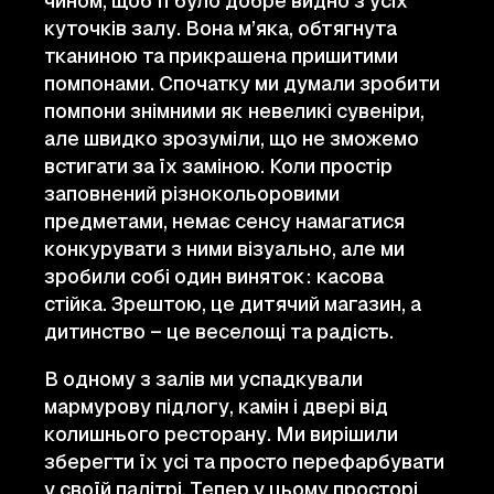
чином, щоб її було добре видно з усіх
куточків залу. Вона м’яка, обтягнута
тканиною та прикрашена пришитими
помпонами. Спочатку ми думали зробити
помпони знімними як невеликі сувеніри,
але швидко зрозуміли, що не зможемо
встигати за їх заміною. Коли простір
заповнений різнокольоровими
предметами, немає сенсу намагатися
конкурувати з ними візуально, але ми
зробили собі один виняток: касова
стійка. Зрештою, це дитячий магазин, а
дитинство – це веселощі та радість.
В одному з залів ми успадкували
мармурову підлогу, камін і двері від
колишнього ресторану. Ми вирішили
зберегти їх усі та просто перефарбувати
у своїй палітрі. Тепер у цьому просторі