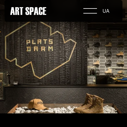
UA
ПРО КОНКУРС
НОМІНАЦІЇ
ПРОЄКТИ 2026
ЖУРІ
ПАРТНЕРИ
НОМІНАНТИ 2025
ПЕРЕМОЖЦІ 2025
КОНТАКТИ
а.harusova@gmail.com
© 2025 Wmaax Studio
+38 (067) 443 01 84