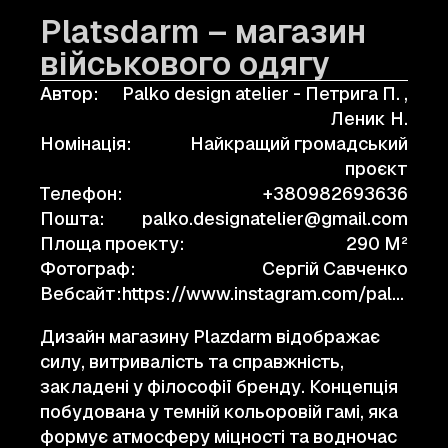
Platsdarm – магазин
військового одягу
Автор:
Palko design atelier - Петрига П. ,
Леник Н.
Номінація:
Найкращий громадський
проєкт
Телефон:
+380982693636
Пошта:
palko.designatelier@gmail.com
Площа проекту:
290 M²
Фотограф:
Сергій Савченко
Вебсайт:
https://www.instagram.com/palko_designatelier
Дизайн магазину Plazdarm відображає
силу, витривалість та справжність,
закладені у філософії бренду. Концепція
побудована у темній кольоровій гамі, яка
формує атмосферу міцності та водночас