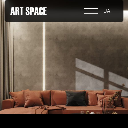
UA
ПРО КОНКУРС
НОМІНАЦІЇ
ПРОЄКТИ 2026
ЖУРІ
ПАРТНЕРИ
НОМІНАНТИ 2025
ПЕРЕМОЖЦІ 2025
КОНТАКТИ
а.harusova@gmail.com
© 2025 Wmaax Studio
+38 (067) 443 01 84