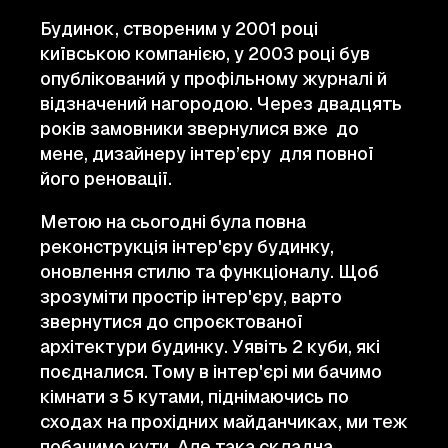
Будинок, створеним у 2001 році
київською компанією, у 2003 році був
опублікований у профільному журналі й
відзначений нагородою. Через двадцять
років замовники звернулися вже до
мене, дизайнеру інтер’єру для повної
його реновації.
Метою на сьогодні була повна
реконструкція інтер'єру будинку,
оновлення стилю та функціоналу. Щоб
зрозуміти простір інтер'єру, варто
звернутися до спроєктованої
архітектури будинку. Уявіть 2 куби, які
поєдналися. Тому в інтер'єрі ми бачимо
кімнати з 5 кутами, піднімаючись по
сходах на прохідних майданчиках, ми теж
побачимо кути. Але така складна