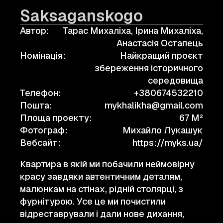
Saksaganskogo
Автор:
Тарас Михаліха, Ірина Михаліха,
Анастасія Остапець
Номінація:
Найкращий проєкт
збереження історичного
середовища
Телефон:
+380674532210
Пошта:
mykhalikha@gmail.com
Площа проекту:
67 M²
Фотограф:
Михайло Лукашук
Вебсайт:
https://myks.ua/
Квартира в якій ми побачили неймовірну
красу завдяки автентичним деталям,
малюнкам на стінах, рідній столярці, з
фурнітурою. Усе це ми почистили
відреставрували і дали нове дихання,