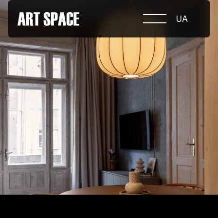
UA
ПРО КОНКУРС
НОМІНАЦІЇ
ПРОЄКТИ 2026
ЖУРІ
ПАРТНЕРИ
НОМІНАНТИ 2025
ПЕРЕМОЖЦІ 2025
КОНТАКТИ
а.harusova@gmail.com
© 2025 Wmaax Studio
+38 (067) 443 01 84