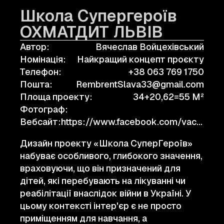
Школа Cупергероїв
ОХМАТДИТ ЛЬВІВ
Автор:
Вячеслав Войцехівський
Номінація:
Найкращий концепт проєкту
Телефон:
+38 063 769 1750
Пошта:
RembrentSlava33@gmail.com
Площа проекту:
34+20,62=55 M²
Фотограф:
Вебсайт:
https://www.facebook.com/vaceslav.vojcehivs.kij.649815
Дизайн проекту «Школа СуперГероїв»
набуває особливого, глибокого значення,
враховуючи, що він призначений для
дітей, які перебувають на лікуванні чи
реабілітації внаслідок війни в Україні. У
цьому контексті інтер'єр є не просто
приміщенням для навчання, а