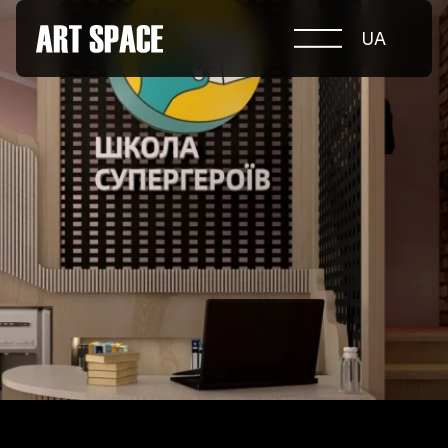
UA
ПРО КОНКУРС
НОМІНАЦІЇ
ПРОЄКТИ 2026
ЖУРІ
ПАРТНЕРИ
НОМІНАНТИ 2025
ПЕРЕМОЖЦІ 2025
КОНТАКТИ
а.harusova@gmail.com
© 2025 Wmaax Studio
+38 (067) 443 01 84