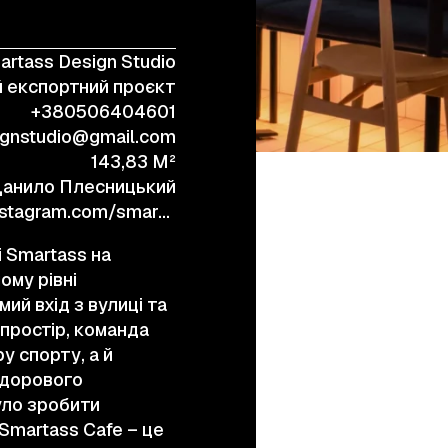
artass Design Studio
+38 (067) 443 01 84
 експортний проєкт
+380506404601
ignstudio@gmail.com
143,83 M²
анило Плесницький
https://www.instagram.com/smartass_design_/
 Smartass на
ому рівні
й вхід з вулиці та
простір, команда
у спорту, а й
здорового
уло зробити
Smartass Cafe – це