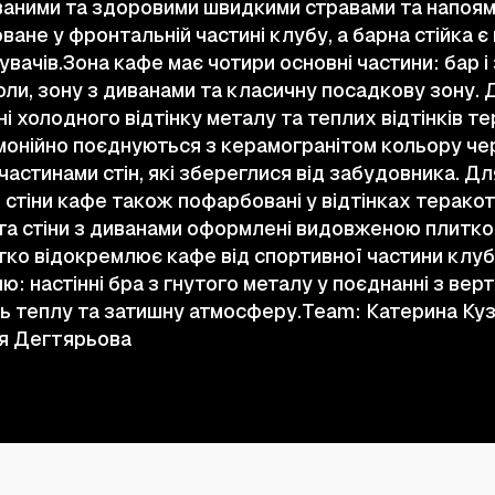
ваними та здоровими швидкими стравами та напоями
ване у фронтальній частині клубу, а барна стійка 
увачів.Зона кафе має чотири основні частини: бар і
оли, зону з диванами та класичну посадкову зону.
і холодного відтінку металу та теплих відтінків те
рмонійно поєднуються з керамогранітом кольору чер
 частинами стін, які збереглися від забудовника. Д
 стіни кафе також пофарбовані у відтінках теракот
е та стіни з диванами оформлені видовженою плитк
ітко відокремлює кафе від спортивної частини клуб
ю: настінні бра з гнутого металу у поєднанні з ве
 теплу та затишну атмосферу.Team: Катерина Куз
ія Дегтярьова