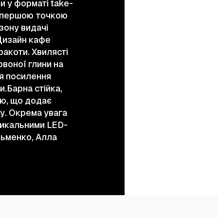
 у форматі take-
є першою точкою
 зону видачі
 Дизайн кафе
ракоти. Хвилясті
воної глини на
ля посилення
и.Барна стійка,
ою, що додає
у. Окрема увага
ртикальними LED-
ьменко, Алла