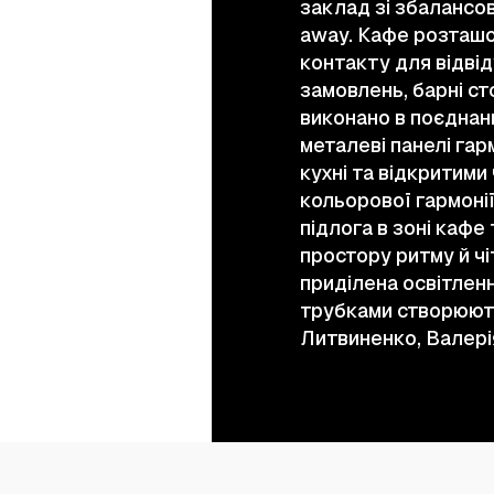
заклад зі збалансо
away. Кафе розташо
контакту для відвід
замовлень, барні ст
виконано в поєднанн
металеві панелі га
кухні та відкритими
кольорової гармонії
підлога в зоні каф
простору ритму й ч
приділена освітленн
трубками створюють
Литвиненко, Валер