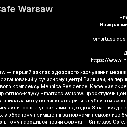
Cafe Warsaw
КОНТАКТИ
Sm
Найкращий
© 2025 Wmaax Studio
smartass.des
Д
aw — перший заклад здорового харчування мережі
розташований у сучасному центрі Варшави, на перш
ого комплексу Mennica Residence. Кафе має окреми
тір фітнес-клубу Smartass Warsaw.Проєктуючи цей 
ставила за мету не лише створити клубну атмосфер
ку аудиторію з унікальним підходом Smartass до 
ь, у обраному приміщенні за нормами неможливо б
ан, тому народився новий формат – Smartass Cafe. 