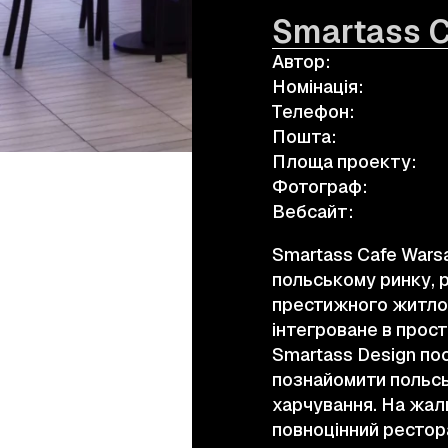
Smartass 
Автор:
а.harusova@gmail.com
Номінація:
Телефон:
Пошта:
Площа проекту:
Фотограф:
Вебсайт:
Smartass Cafe Wars
польському ринку, 
престижного житлов
інтегроване в прос
Smartass Design по
познайомити польсь
харчування. На жал
повноцінний рестор