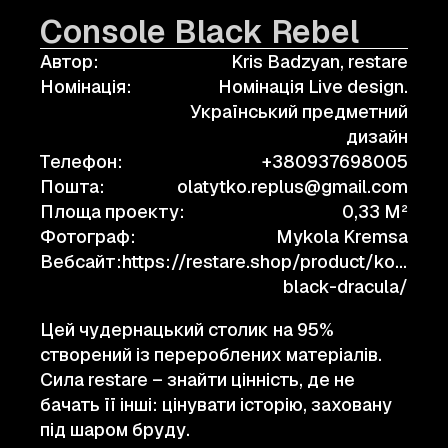
Сonsole Black Rebel
Автор:
Kris Badzyan, restare
Номінація:
Номінація Live design.
Український предметний
дизайн
Телефон:
+380937698005
Пошта:
olatytko.replus@gmail.com
Площа проекту:
0,33 M²
Фотограф:
Mykola Kremsa
Вебсайт:
https://restare.shop/product/konsol-
black-dracula/
Цей чудернацький столик на 95%
створений із перероблених матеріалів.
Сила restare – знайти цінність, де не
бачать її інші: цінувати історію, заховану
під шаром бруду.