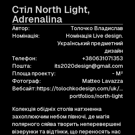
Стіл North Light,
Adrenalina
Автор:
Толочко Владислав
Номінація:
Номінація Live design.
Український предметний
дизайн
Телефон:
+380631071353
Пошта:
its2020design@gmail.com
Площа проекту:
- M²
Фотограф:
Matteo Lavazza
Вебсайт:
https://tolochkodesign.com/uk/tp-
portfolios/north-light
Колекція обідніх столів натхненна
захоплюючим небом півночі, де магія
полярного сяйва творить неперевершені
візерунки та відтінки, що переносять нас