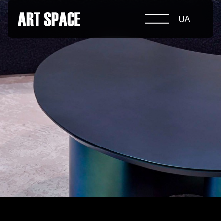
UA
ПРО КОНКУРС
НОМІНАЦІЇ
ПРОЄКТИ 2026
ЖУРІ
ПАРТНЕРИ
НОМІНАНТИ 2025
ПЕРЕМОЖЦІ 2025
КОНТАКТИ
а.harusova@gmail.com
© 2025 Wmaax Studio
+38 (067) 443 01 84