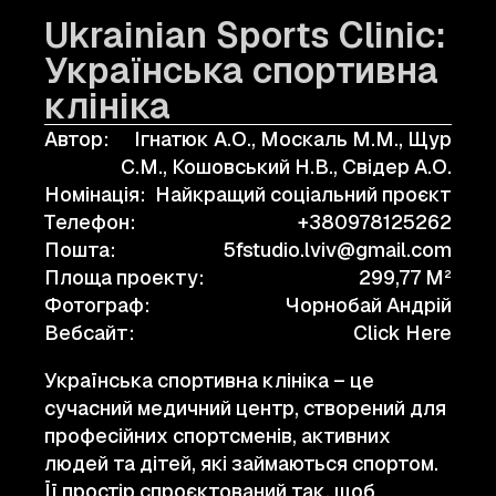
Ukrainian Sports Clinic:
Українська спортивна
клініка
Автор:
Ігнатюк А.О., Москаль М.М., Щур
С.М., Кошовський Н.В., Свідер А.О.
Номінація:
Найкращий соціальний проєкт
Телефон:
+380978125262
Пошта:
5fstudio.lviv@gmail.com
Площа проекту:
299,77 M²
Фотограф:
Чорнобай Андрій
Вебсайт:
Click Here
Українська спортивна клініка – це
сучасний медичний центр, створений для
професійних спортсменів, активних
людей та дітей, які займаються спортом.
Її простір спроєктований так, щоб