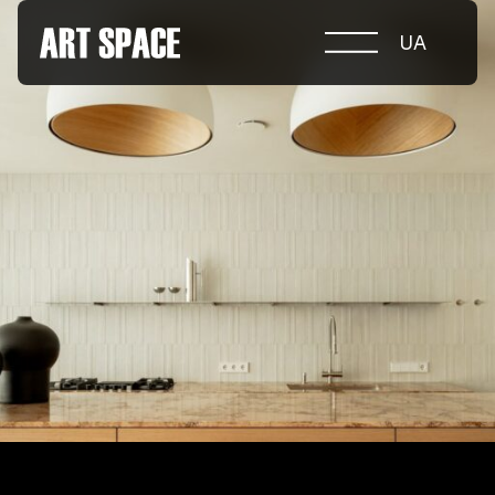
UA
ПРО КОНКУРС
НОМІНАЦІЇ
ПРОЄКТИ 2026
ЖУРІ
ПАРТНЕРИ
НОМІНАНТИ 2025
ПЕРЕМОЖЦІ 2025
КОНТАКТИ
а.harusova@gmail.com
© 2025 Wmaax Studio
+38 (067) 443 01 84