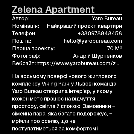
Zelena Apartment
Автор:
Yaro Bureau
Номінація:
Найкращий проєкт квартири
Телефон:
+380978848458
Пошта:
hello@yarobureau.com
Площа проекту:
70 M²
Фотограф:
Андрій Шурпенков
Вебсайт:
https://www.yarobureau.com/zelena
На восьмому поверсі нового житлового
комплексу Viking Park у Львові команда
Yaro Bureau створила інтер’єр, у якому
кожен метр працює на відчуття
простору, світла й спокою. Замовники –
сімейна пара, яка багато подорожує, –
мріяли про оселю, що не
поступатиметься за комфортом і