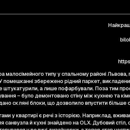
КОНТАКТИ
Найкращ
© 2025 Wmaax Studio
bil
http
ира малосімейного типу у спальному районі Львова
 У помешканні збережено рідний паркет, викладен
і не штукатурили, а лише пофарбували. Поза тим пр
вання – було демонтовано стіну між кухнею та кім
дано скляні блоки, що дозволило впустити більше с
и у квартирі є речі з історією. Наприклад, вживан
я санвузла й кухні знайдено на ОLX. Дубовий стіл,
товувався у родині дизайнерки, а тепер став части