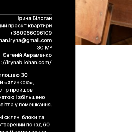
Ірина Білоган
+38 (067) 443 01 84
ий проєкт квартири
+380966096109
ohan.iryna@gmail.com
30 M²
Євгеній Авраменко
s://irynabilohan.com/
, площею 30
ий «ялинкою»,
остір пройшов
натою і збільшено
вітла у помешкання.
і скляні блоки та
 створений понад 60
ною її помешкання.