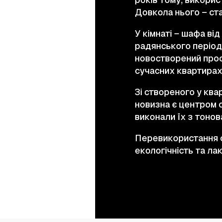
Довкола нього – стар
У кімнаті – шафа ві
радянського періоду
новостворений прост
сучасних квартирах
Зі створеного у ква
новизна є центром о
виконали їх з тоно
Перевикористання ст
екологічність та ла