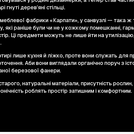
і гнуті дерев’яні стільці.
д меблевої фабрики «Карпати», у санвузлі — така ж 
, які раніше були чи не у кожкому помешканні, гар
ір. Ці предмети можуть не лише йти на утилізацію,
.
ртирі лише кухня й ліжко, проте вони служать для пр
точення. Аби вони виглядали органічно поруч з іс
ваної березової фанери.
арого, натуральні матеріали, присутність рослин, 
конічність роблять простір затишним і комфортним.