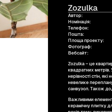
Zozulka
Автор:
а.harusova@gmail.com
Номінація:
Телефон:
Пошта:
Площа проекту:
Фотограф:
Вебсайт:
Zozulka – це кварт
квадратних метрів.
нерівності стін, як
невелике переплану
санвузол. Також до
Важливими елементам
керамічну плитку дл
років тому, викорис