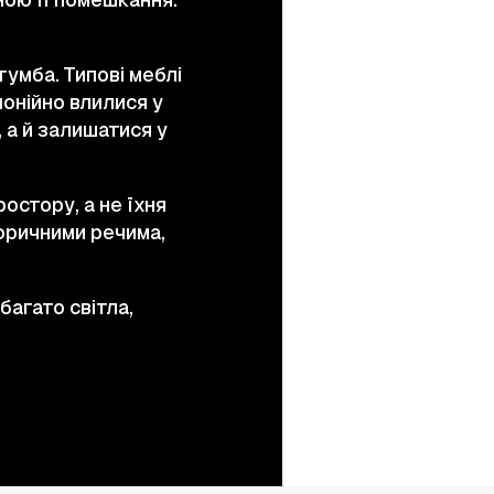
тумба. Типові меблі
монійно влилися у
 а й залишатися у
остору, а не їхня
торичними речима,
багато світла,