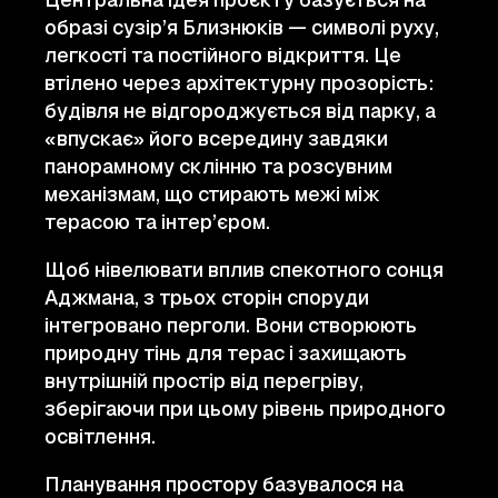
образі сузір’я Близнюків — символі руху,
легкості та постійного відкриття. Це
втілено через архітектурну прозорість:
будівля не відгороджується від парку, а
«впускає» його всередину завдяки
панорамному склінню та розсувним
механізмам, що стирають межі між
терасою та інтер’єром.
Щоб нівелювати вплив спекотного сонця
Аджмана, з трьох сторін споруди
інтегровано перголи. Вони створюють
природну тінь для терас і захищають
внутрішній простір від перегріву,
зберігаючи при цьому рівень природного
освітлення.
Планування простору базувалося на