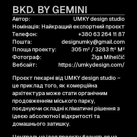
BKD. BY GEMINI
Автор:
UMKY design studio
Номінація:
Найкращий експортний проєкт
Телефон:
+380 63 264 11 87
Пошта:
designumky@gmail.com
Площа проекту:
305 m² / 3283 ft² M²
Фотограф:
Žiga Mihelčič
Вебсайт:
https://umkydesign.com/
Проєкт пекарні від UMKY design studio –
це приклад того, як комерційна
архітектура може стати органічним
продовженням міського парку,
поєднуючи складні кліматичні рішення з
ідеєю абсолютної відкритості та
домашнього затишку.
Центральна ідея проєкту базується на