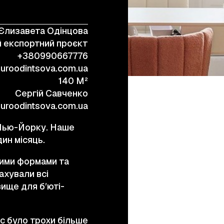
Єлизавета Одінцова
+38 (067) 443 01 84
 експортний проєкт
+380990667776
buroodintsova.com.ua
140 M²
Сергій Савченко
uroodintsova.com.ua
у Нью-Йорку. Наше
ин місяць.
ними формами та
ахували всі
ище для бʼюті-
с було трохи більше