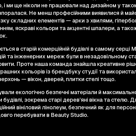
ю, і ми ще ніколи не працювали над дизайном у так
впоралася. Не менш професійними виявилися й май
зку складних елементів — арки з хвилями, гіпербол
нням, яскраві кольори та акцентні шпалери, а також
ок.
ься в старій комерційній будівлі в самому серці 
ій та інженерних мереж були в незадовільному стан
новити. Проте наша команда знайшла креативне ріш
грашних кольорів із брендбуку студії та використа
ерхонь — вікон, дверей, плитки стелі тощо.
сували екологічно безпечні матеріали й максимальн
 будівлі, зокрема старі дерев’яні вікна та стелю. Д
йний вініловий лінолеум, безпечний як для персона
довго перебувати в Beauty Studio.