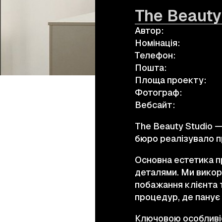
The Beauty
Автор:
а.harusova@gmail.com
Номінація:
Телефон:
Пошта:
Площа проекту:
Фотограф:
Вебсайт:
The Beauty Studio —
бюро реалізувало п
Основна естетика п
деталями. Ми викори
побажання клієнта 
процедур, де панує 
Ключовою особливіс