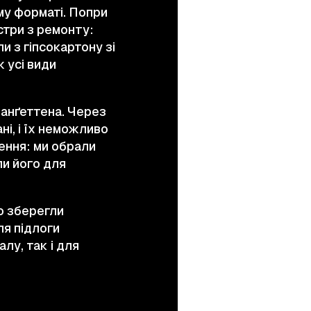
ому форматі. Попри
стри з ремонту:
и з гіпсокартону зі
 усі види
Манґеттена. Через
і, і їх неможливо
ення: ми обрали
ли його для
о зберегли
ля підлоги
лу, так і для