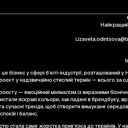
КОНТАКТИ
Найкращий
© 2025 Wmaax Studio
Lizaveta.odintsova@
b
 це бізнес у сфері бʼюті-індустрії, розташований 
роєкт у надзвичайно стислий термін — всього за од
роєкту — емоційний мінімалізм із виразними біоніч
стали яскраві кольори, закладені в брендбуку, вр
та сучасні тренди, щоб створити вишукане середов
спокій і баланс.
тю стала саме жорстка прив’язка до термінів. У на