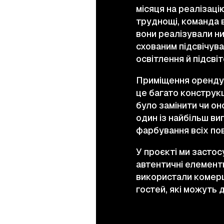
місяця на реалізаці
труднощі, команда 
вони реалізували ни
схованим підсвічува
освітлення й підсвіт
Приміщення орендуєт
це багато конструкц
було замінити чи о
один із найбільш ви
фарбування всіх пов
У проєкті ми засто
автентичні елементи
використали комерці
гостей, які можуть 